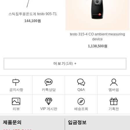
스틱침투용온도계 testo 905-T1
144,100원
testo 315-4 CO ambient measuring
device
1,138,500원
더보기
(
1
/
8
)
+
공지사항
카톡상담
Q&A
멤버쉽
리뷰
VIP 게시판
배송조회
기획전
제품문의
입금정보