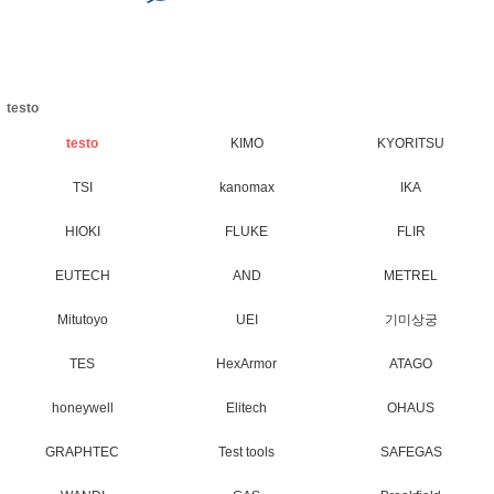
testo
testo
KIMO
KYORITSU
TSI
kanomax
IKA
HIOKI
FLUKE
FLIR
EUTECH
AND
METREL
Mitutoyo
UEI
기미상궁
TES
HexArmor
ATAGO
honeywell
Elitech
OHAUS
GRAPHTEC
Test tools
SAFEGAS