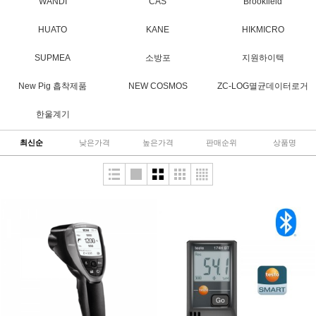
WANDI
CAS
Brookfield
HUATO
KANE
HIKMICRO
SUPMEA
소방포
지원하이텍
New Pig 흡착제품
NEW COSMOS
ZC-LOG멸균데이터로거
한울계기
최신순
낮은가격
높은가격
판매순위
상품명