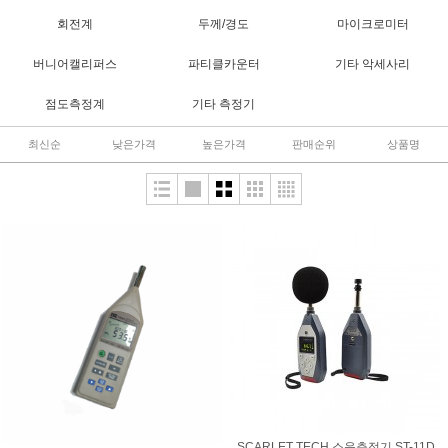
회전계
두께/경도
마이크로미터
버니어캘리퍼스
파티클카운터
기타 악세사리
점도측정계
기타 측정기
최신순
낮은가격
높은가격
판매순위
상품명
SCARLET TECH 소음측정기 ST-11D