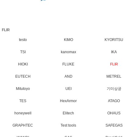
FLIR
testo
KIMO
KYORITSU
TSI
kanomax
IKA
HIOKI
FLUKE
FLIR
EUTECH
AND
METREL
Mitutoyo
UEI
기미상궁
TES
HexArmor
ATAGO
honeywell
Elitech
OHAUS
GRAPHTEC
Test tools
SAFEGAS