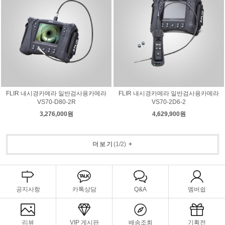
FLIR 내시경카메라 일반검사용카메라
FLIR 내시경카메라 일반검사용카메라
VS70-D80-2R
VS70-2D6-2
3,276,000원
4,629,900원
더보기
(
1
/
2
)
+
공지사항
카톡상담
Q&A
멤버쉽
리뷰
VIP 게시판
배송조회
기획전