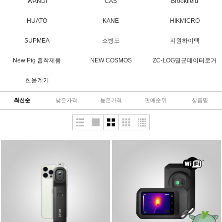
WANDI
CAS
Brookfield
HUATO
KANE
HIKMICRO
SUPMEA
소방포
지원하이텍
New Pig 흡착제품
NEW COSMOS
ZC-LOG멸균데이터로거
한울계기
최신순
낮은가격
높은가격
판매순위
상품명