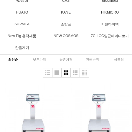
WANDI
CAS
Brookfield
HUATO
KANE
HIKMICRO
SUPMEA
소방포
지원하이텍
New Pig 흡착제품
NEW COSMOS
ZC-LOG멸균데이터로거
한울계기
최신순
낮은가격
높은가격
판매순위
상품명