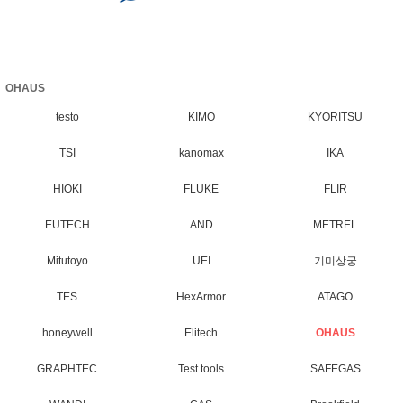
OHAUS
testo
KIMO
KYORITSU
TSI
kanomax
IKA
HIOKI
FLUKE
FLIR
EUTECH
AND
METREL
Mitutoyo
UEI
기미상궁
TES
HexArmor
ATAGO
honeywell
Elitech
OHAUS
GRAPHTEC
Test tools
SAFEGAS