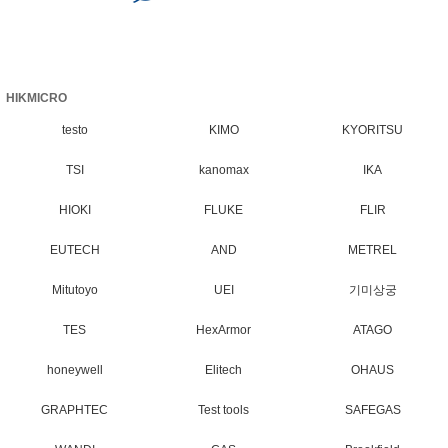
HIKMICRO
testo
KIMO
KYORITSU
TSI
kanomax
IKA
HIOKI
FLUKE
FLIR
EUTECH
AND
METREL
Mitutoyo
UEI
기미상궁
TES
HexArmor
ATAGO
honeywell
Elitech
OHAUS
GRAPHTEC
Test tools
SAFEGAS