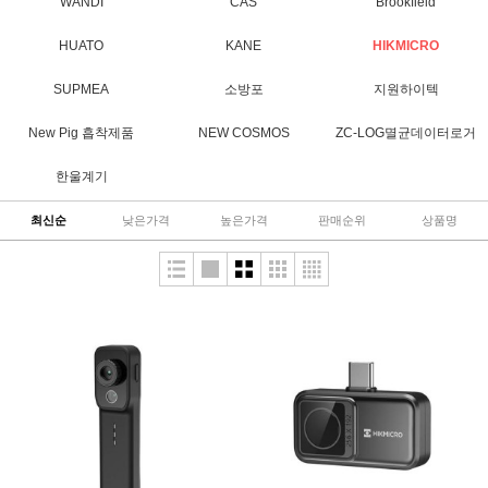
WANDI
CAS
Brookfield
HUATO
KANE
HIKMICRO
SUPMEA
소방포
지원하이텍
New Pig 흡착제품
NEW COSMOS
ZC-LOG멸균데이터로거
한울계기
최신순
낮은가격
높은가격
판매순위
상품명