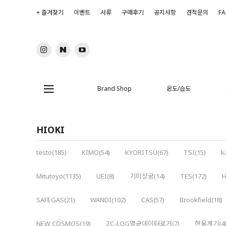
+ 즐겨찾기
이벤트
서류
구매후기
공지사항
견적문의
F
Brand Shop
온도/습도
HIOKI
testo(185)
KIMO(54)
KYORITSU(67)
TSI(15)
k
Mitutoyo(1135)
UEI(8)
기미상궁(14)
TES(172)
H
SAFEGAS(21)
WANDI(102)
CAS(57)
Brookfield(18)
NEW COSMOS(19)
ZC-LOG멸균데이터로거(7)
한울계기(4