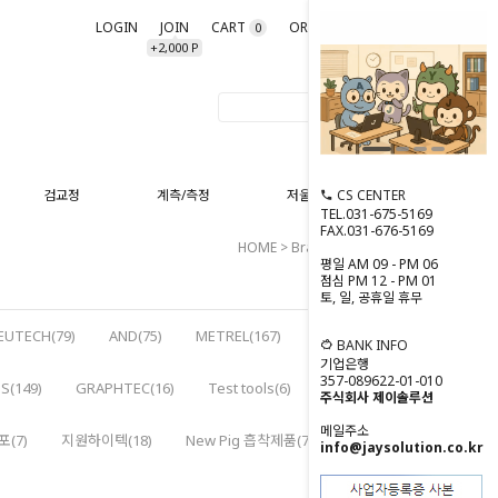
LOGIN
JOIN
CART
ORDER
MYPAGE
0
+2,000 P
CS CENTER
검교정
계측/측정
저울/분동
TEL.031-675-5169
FAX.031-676-5169
HOME
>
Brand Shop
>
HIOKI
평일 AM 09 - PM 06
점심 PM 12 - PM 01
토, 일, 공휴일 휴무
EUTECH(79)
AND(75)
METREL(167)
BANK INFO
기업은행
357-089622-01-010
S(149)
GRAPHTEC(16)
Test tools(6)
주식회사 제이솔루션
메일주소
(7)
지원하이텍(18)
New Pig 흡착제품(72)
info@jaysolution.co.kr