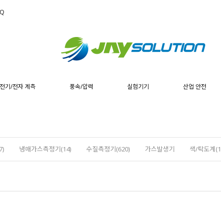
AQ
전기/전자 계측
풍속/압력
실험기기
산업 안전
)
냉매가스측정기(14)
수질측정기(620)
가스발생기
색/탁도계(1