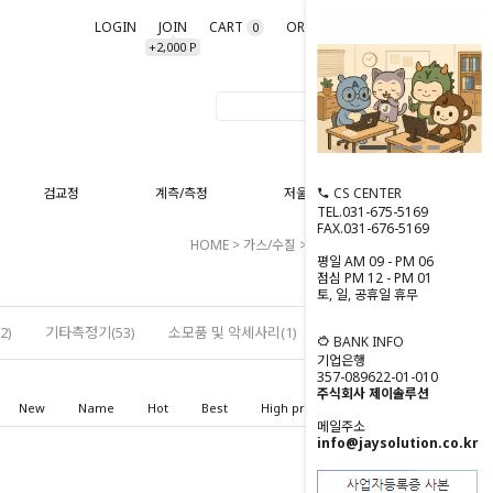
LOGIN
JOIN
CART
ORDER
MYPAGE
0
+2,000 P
CS CENTER
검교정
계측/측정
저울/분동
TEL.031-675-5169
FAX.031-676-5169
HOME
>
가스/수질
>
소모품 및 악세사리
평일 AM 09 - PM 06
점심 PM 12 - PM 01
토, 일, 공휴일 휴무
2)
기타측정기(53)
소모품 및 악세사리(1)
BANK INFO
기업은행
357-089622-01-010
주식회사 제이솔루션
New
Name
Hot
Best
High price
Low price
메일주소
info@jaysolution.co.kr