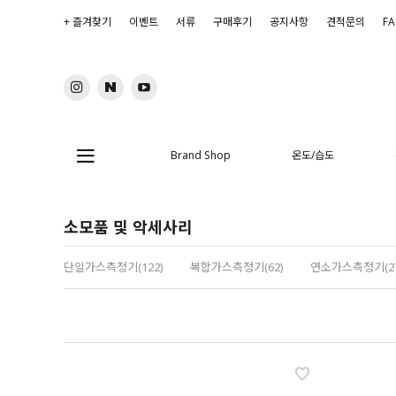
+ 즐겨찾기
이벤트
서류
구매후기
공지사항
견적문의
F
Brand Shop
온도/습도
소모품 및 악세사리
단일가스측정기(122)
복합가스측정기(62)
연소가스측정기(27