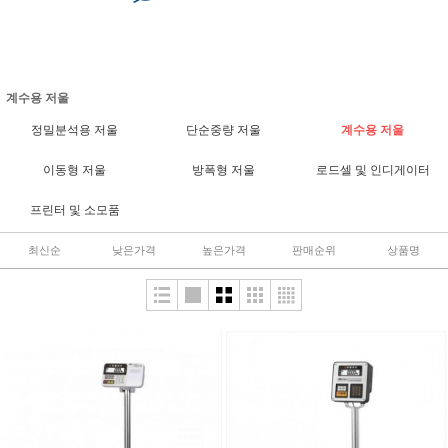
계수용 저울
정밀분석용 저울
단순중량 저울
계수용 저울
이동형 저울
방폭형 저울
로드셀 및 인디게이터
프린터 및 소모품
최신순
낮은가격
높은가격
판매순위
상품명