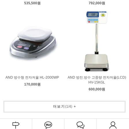
535,500원
792,000원
AND 방수형 전자저울 HL-2000WP
AND 방진.방수 고중량 전자저울(LCD)
HV-15KGL
170,000원
600,000원
더보기
(
1
/
4
)
+