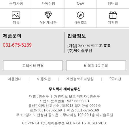
공지사항
카톡상담
Q&A
멤버쉽
리뷰
VIP 게시판
배송조회
기획전
제품문의
입금정보
031-675-5169
[기업] 357-089622-01-010
(주)제이솔루션
고객센터 연결
비회원 1:1 문의
이용안내
이용약관
개인정보처리방침
PC버전
주식회사 제이솔루션
대표 : 권준구 ㅣ 개인정보 보호 책임자 : 권준구
사업자 등록번호 : 537-88-00801
통신판매업신고번호 : 제2018-경기안성-0026호
전화 : 031-675-5169 ㅣ 팩스 : 031-676-5169
주소 : 경기도 안성시 공도읍 고무다리길 199-20 1층 제이솔루션
COPYRIGHT(C)제이솔루션 ALL RIGHTS RESERVED.