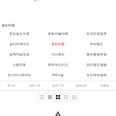
점도/비중
온도/습도/수분
분동/저울/피펫
토크/인장/압축
길이/두께/각도
점도/비중
부피/밀도
압력/차압/진공
가스/분진
풍속/풍량/유량
소음/진동
회전/속도/시간
당도/염도/굴절
전기/자기/전자파
PH/수질
조도/색차/광책
최신순
낮은가격
높은가격
판매순위
상품명