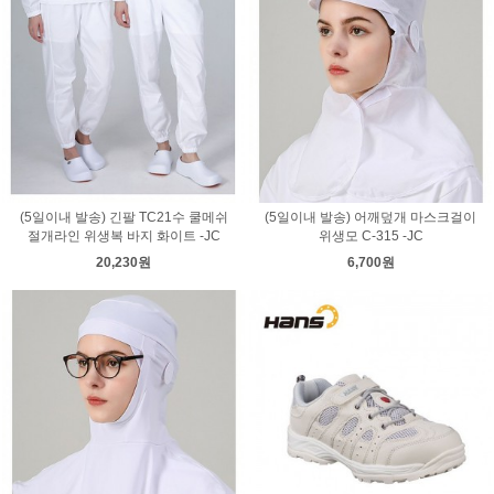
(5일이내 발송) 긴팔 TC21수 쿨메쉬
(5일이내 발송) 어깨덮개 마스크걸이
절개라인 위생복 바지 화이트 -JC
위생모 C-315 -JC
20,230원
6,700원