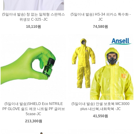
(5일이내 발송) 창 없는 일체형 스판덱스
(5일이내 발송) HS-34 피카소 특수화 -
위생모 C-325 -JC
JC
10,110원
74,580원
(5일이내 발송)SHIELD Eco NITRILE
(5일이내 발송) 안셀 보호복 MC3000
PF GLOVE 쉴드 에코 니트릴 PF 글러브
plus 내산복,내화학복 -JC
5case-JC
41,550원
213,300원