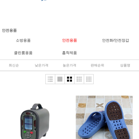
안전용품
소방용품
안전용품
안전화/안전장갑
클린룸용품
흡착제품
최신순
낮은가격
높은가격
판매순위
상품명