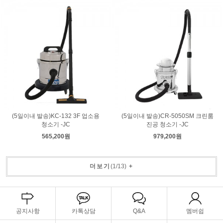
(5일이내 발송)KC-132 3F 업소용
(5일이내 발송)CR-5050SM 크린룸
청소기 -JC
진공 청소기 -JC
565,200원
979,200원
더보기
(
1
/
13
)
+
공지사항
카톡상담
Q&A
멤버쉽