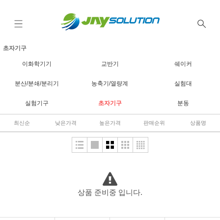
초자기구
이화학기기
교반기
쉐이커
분산/분쇄/분리기
농축기/열량계
실험대
실험기구
초자기구
분동
최신순
낮은가격
높은가격
판매순위
상품명
상품 준비중 입니다.