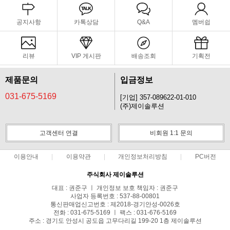
공지사항
카톡상담
Q&A
멤버쉽
리뷰
VIP 게시판
배송조회
기획전
제품문의
입금정보
031-675-5169
[기업] 357-089622-01-010
(주)제이솔루션
고객센터 연결
비회원 1:1 문의
이용안내
이용약관
개인정보처리방침
PC버전
주식회사 제이솔루션
대표 : 권준구 ㅣ 개인정보 보호 책임자 : 권준구
사업자 등록번호 : 537-88-00801
통신판매업신고번호 : 제2018-경기안성-0026호
전화 : 031-675-5169 ㅣ 팩스 : 031-676-5169
주소 : 경기도 안성시 공도읍 고무다리길 199-20 1층 제이솔루션