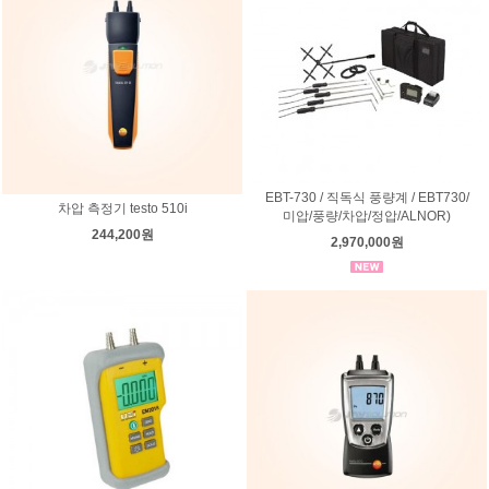
EBT-730 / 직독식 풍량계 / EBT730/
차압 측정기 testo 510i
미압/풍량/차압/정압/ALNOR)
244,200원
2,970,000원