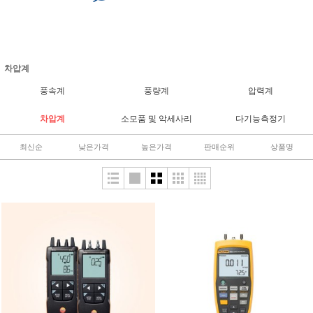
차압계
풍속계
풍량계
압력계
차압계
소모품 및 악세사리
다기능측정기
최신순
낮은가격
높은가격
판매순위
상품명